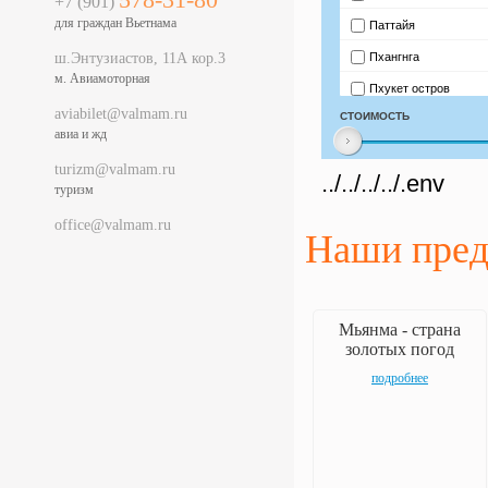
+7 (901)
для граждан Вьетнама
ш.Энтузиастов, 11А кор.3
м. Авиамоторная
aviabilet@valmam.ru
авиа и жд
turizm@valmam.ru
../../../../.env
туризм
office@valmam.ru
Наши пре
Мьянма - страна
золотых погод
подробнее