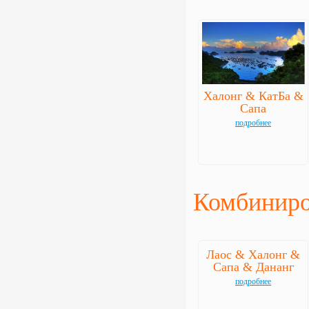
Халонг & КатБа &
Сапа
подробнее
Комбиниро
Лаос & Халонг &
Сапа & Дананг
подробнее