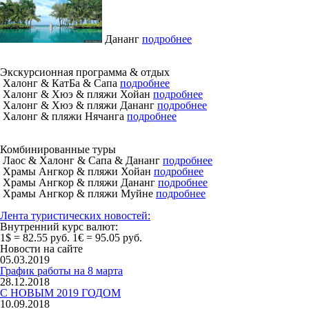
Дананг
подробнее
Экскурсионная программа & отдых
Халонг & КатБа & Сапа
подробнее
Халонг & Хюэ & пляжи Хойан
подробнее
Халонг & Хюэ & пляжи Дананг
подробнее
Халонг & пляжи Нячанга
подробнее
Комбинированные туры
Лаос & Халонг & Сапа & Дананг
подробнее
Храмы Ангкор & пляжи Хойан
подробнее
Храмы Ангкор & пляжи Дананг
подробнее
Храмы Ангкор & пляжи Муйне
подробнее
Лента туристических новостей:
Внутренний курс валют:
1$ = 82.55 руб.
1€ = 95.05 руб.
Новости на сайте
05.03.2019
График работы на 8 марта
28.12.2018
С НОВЫМ 2019 ГОДОМ
10.09.2018