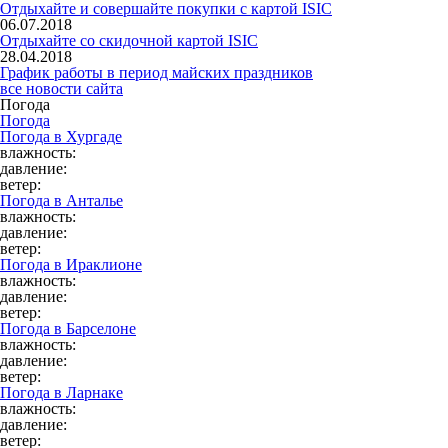
Отдыхайте и совершайте покупки с картой ISIC
06.07.2018
Отдыхайте со скидочной картой ISIC
28.04.2018
График работы в период майских праздников
все новости сайта
Погода
Погода
Погода в
Хургаде
влажность:
давление:
ветер:
Погода в
Анталье
влажность:
давление:
ветер:
Погода в
Ираклионе
влажность:
давление:
ветер:
Погода в
Барселоне
влажность:
давление:
ветер:
Погода в
Ларнаке
влажность:
давление:
ветер: