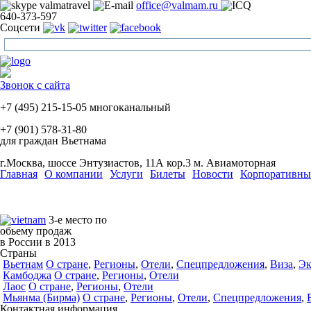
valmatravel
office@valmam.ru
640-373-597
Соцсети
Звонок с сайта
+7 (495)
215-15-05
многоканальный
+7 (901)
578-31-80
для граждан Вьетнама
г.Москва, шоссе Энтузиастов, 11А кор.3
м. Авиамоторная
Главная
О компании
Услуги
Билеты
Новости
Корпоративны
3-е место по
обьему продаж
в России в 2013
Страны
Вьетнам
О стране
,
Регионы
,
Отели
,
Спецпредложения
,
Виза
,
Эк
Камбоджа
О стране
,
Регионы
,
Отели
Лаос
О стране
,
Регионы
,
Отели
Мьянма (Бирма)
О стране
,
Регионы
,
Отели
,
Спецпредложения
,
Контактная информация