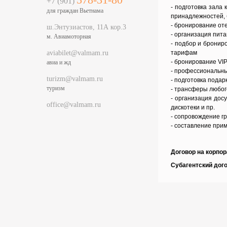
+7 (901)
- подготовка зала
для граждан Вьетнама
принадлежностей,
- бронирование от
ш.Энтузиастов, 11А кор.3
- организация пит
м. Авиамоторная
- подбор и бронир
aviabilet@valmam.ru
тарифам
- бронирование VIP
авиа и жд
- профессиональны
turizm@valmam.ru
- подготовка подар
туризм
- трансферы любог
- организация дос
office@valmam.ru
дискотеки и пр.
- сопровождение г
- составление при
Договор на корпор
Субагентский дого