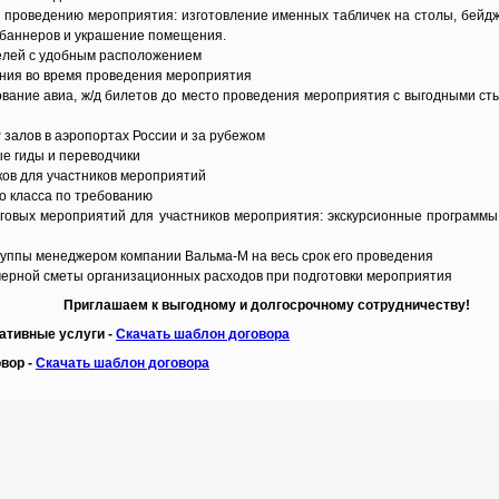
 к проведению мероприятия: изготовление именных табличек на столы, бейд
 баннеров и украшение помещения.
елей с удобным расположением
ания во время проведения мероприятия
ование авиа, ж/д билетов до место проведения мероприятия с выгодными ст
 залов в аэропортах России и за рубежом
е гиды и переводчики
ков для участников мероприятий
о класса по требованию
уговых мероприятий для участников мероприятия: экскурсионные программы,
руппы менеджером компании Вальма-М на весь срок его проведения
мерной сметы организационных расходов при подготовки мероприятия
Приглашаем к выгодному и долгосрочному сотрудничеству!
ативные услуги -
Скачать шаблон договора
вор -
Скачать шаблон договора