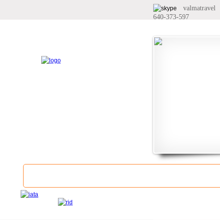
valmatravel
640-373-597
Главная
О компании
Услуги
Б