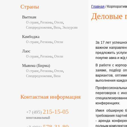
Страны
Главная
/ Корпоратив
Деловые 
Вьетнам
О стране
,
Регионы
,
Отели
,
Спецпредложения
,
Виза
,
Экскурсии
Камбоджа
О стране
,
Регионы
,
Отели
За 17 лет успешно
важном направлен
Лаос
предложить услуги
О стране
,
Регионы
,
Отели
покупке авиа и ж/д
В работе с корпо
Мьянма (Бирма)
заявке, подбор о
О стране
,
Регионы
,
Отели
,
вариантов, оптим
Спецпредложения
,
Виза
выполнения каждог
Профессиональны
переговоров с ин
Контактная информация
специализированны
конференциях.
215-15-05
Имея обширную ба
+7 (495)
требования партнё
многоканальный
- аренда конфере
578-31-80
полным комплекто