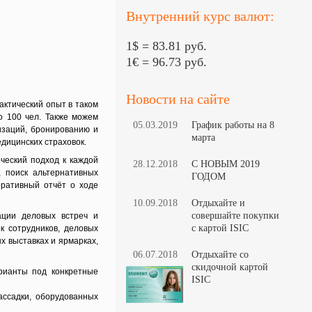
Внутренний курс валют:
1$ = 83.81 руб.
1€ = 96.73 руб.
Новости на сайте
актический опыт в таком
о 100 чел. Также можем
05.03.2019
График работы на 8
изаций, бронированию и
марта
едицинских страховок.
ческий подход к каждой
28.12.2018
С НОВЫМ 2019
, поиск альтернативных
ГОДОМ
еративный отчёт о ходе
10.09.2018
Отдыхайте и
совершайте покупки
ации деловых встреч и
с картой ISIC
к сотрудников, деловых
х выставках и ярмарках,
06.07.2018
Отдыхайте со
скидочной картой
рианты под конкретные
ISIC
ассадки, оборудованных