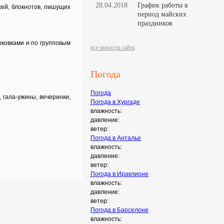
28.04.2018
График работы в
жей, блокнотов, пишущих
период майских
праздников
ыковками и по групповым
все новости сайта
Погода
Погода
 гала-ужины, вечеринки,
Погода в
Хургаде
влажность:
давление:
ветер:
Погода в
Анталье
влажность:
давление:
ветер:
Погода в
Ираклионе
влажность:
давление:
ветер:
Погода в
Барселоне
влажность: