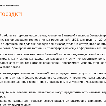
ным клиентам
поездки
й работы на туристическом рынке, компания Вальма-М накопила большой пр
ии, как организация корпоративных мероприятий, MICE для групп от 20 д
 по организации деловых поездок для руководителей и сотрудников орган
 билетов, бронирование гостиниц и трансферов, помощь в оформлении виз, м
ративными клиентами компанию Вальма-М отличает индивидуальный и твор
птимальных и выгодных вариантов маршрута и услуг, конкурентные цены
изация затрат на всех этапах организации проводимого мероприятия, оп
о этапа заказа.
е менеджеры компании Вальма-М могут предложить услуги по организ
остранными партнёрами, проведению семинаров и тренингов, командирово
х поездок для поиска партнёров и обмену опытом, участие в международны
зу бизнес отелей, наши менеджеры могут предложить оптимальные ва
ров:
нц-залов, комнат для деловых встреч различных размеров и вариантов р
м необходимой техники