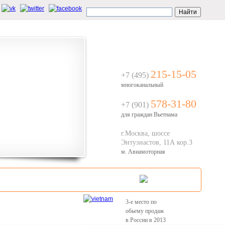
ЗВОНОК С САЙТА
215-15-05
+7 (495)
многоканальный
578-31-80
+7 (901)
для граждан Вьетнама
г.Москва, шоссе
Энтузиастов, 11А кор.3
м. Авиамоторная
Туристам
Контакты
3-е место по
обьему продаж
в России в 2013