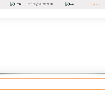
office@valmam.ru
Соцсети
илеты
Новости
Корпоративным клиентам